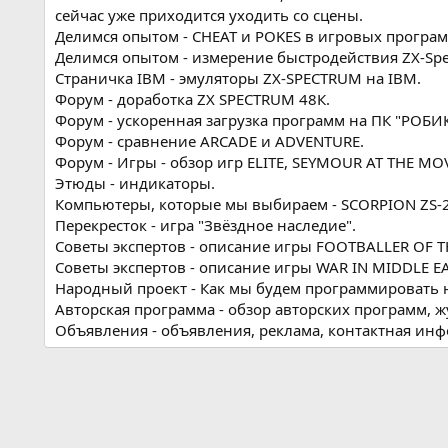
сейчас уже приходится уходить со сцены.
Делимся опытом - CHEAT и POKES в игровых програм
Делимся опытом - измерение быстродействия ZX-Spe
Страничка IBM - эмуляторы ZX-SPECTRUM на IBM.
Форум - доработка ZX SPECTRUM 48К.
Форум - ускоренная загрузка программ на ПК "РОБИК
Форум - сравнение ARCADE и ADVENTURE.
Форум - Игры - обзор игр ELITE, SEYMOUR AT THE MOV
Этюды - индикаторы.
Компьютеры, которые мы выбираем - SCORPION ZS-2
Перекресток - игра "Звёздное наследие".
Советы экспертов - описание игры FOOTBALLER OF T
Советы экспертов - описание игры WAR IN MIDDLE E
Народный проект - Как мы будем программировать 
Авторская программа - обзор авторских программ, ж
Объявления - объявления, реклама, контактная ин