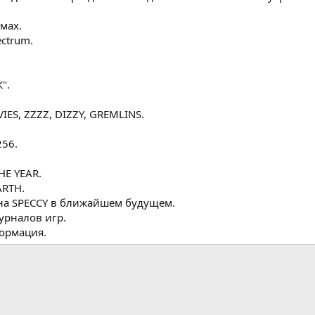
мах.
ctrum.
".
IES, ZZZZ, DIZZY, GREMLINS.
56.
HE YEAR.
ARTH.
на SPECCY в ближайшем будущем.
урналов игр.
формация.