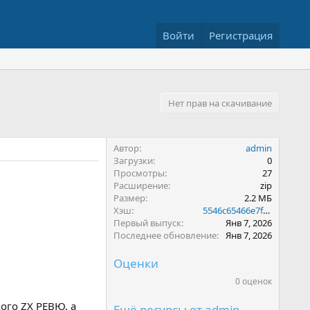
Войти
Регистрация
Нет прав на скачивание
Автор
admin
Загрузки
0
Просмотры
27
Расширение
zip
Размер
2.2 МБ
Хэш
5546c65466e7fe2147d1a4c19f32b010
Первый выпуск
Янв 7, 2026
Последнее обновление
Янв 7, 2026
Оценки
0 оценок
0
.
0
ого ZX РЕВЮ, а
Ещё ресурсы от admin