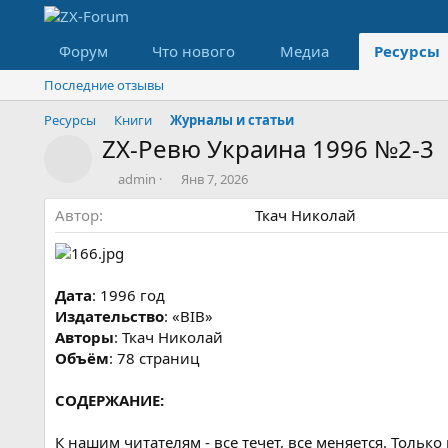
Форум
Что нового
Медиа
Ресурсы
Последние отзывы
Ресурсы
Книги
Журналы и статьи
ZX-Ревю Украина 1996 №2-3
Значок ресурса
А
Д
admin
Янв 7, 2026
в
а
Автор
т
т
Ткач Николай
о
а
р
с
о
з
Дата
: 1996 год
д
Издательство
: «ВIВ»
а
Авторы
: Ткач Николай
н
Объём
: 78 страниц
и
я
СОДЕРЖАНИЕ:
К нашим читателям - все течет, все меняется. Толь