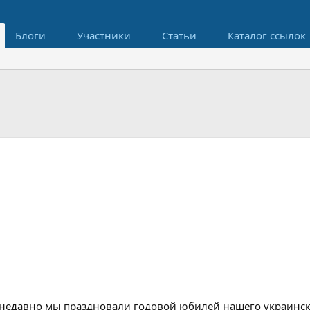
Блоги
Участники
Статьи
Каталог ссылок
ко недавно мы праздновали годовой юбилей нашего украинск