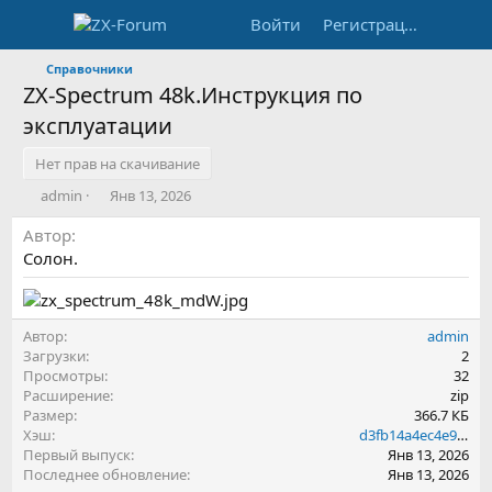
Войти
Регистрация
Справочники
ZX-Spectrum 48k.Инструкция по
эксплуатации
Нет прав на скачивание
А
Д
admin
Янв 13, 2026
в
а
Автор
т
т
о
а
Солон.
р
с
о
з
д
Автор
admin
а
Загрузки
2
н
Просмотры
32
и
Расширение
zip
я
Размер
366.7 КБ
Хэш
d3fb14a4ec4e9437186dbc555bca757f
Первый выпуск
Янв 13, 2026
Последнее обновление
Янв 13, 2026