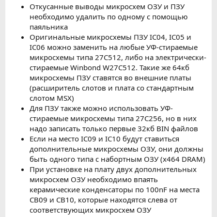
Откусанные выводы микросхем ОЗУ и ПЗУ
необходимо удалить по одному с помощью
паяльника
Оригинальные микросхемы ПЗУ IC04, IC05 и
IC06 можно заменить на любые УФ-стираемые
микросхемы типа 27C512, либо на электрически-
стираемые Winbond W27C512. Такие же 64кб
микросхемы ПЗУ ставятся во внешние платы
(расширитель слотов и плата со стандартным
слотом MSX)
Для ПЗУ также можно использовать УФ-
стираемые микросхемы типа 27C256, но в них
надо записать только первые 32кб BIN файлов
Если на место IC09 и IC10 будут ставиться
дополнительные микросхемы ОЗУ, они должны
быть одного типа с набортным ОЗУ (x464 DRAM)
При установке на плату двух дополнительных
микросхем ОЗУ необходимо впаять
керамические конденсаторы по 100nF на места
CB09 и CB10, которые находятся слева от
соответствующих микросхем ОЗУ