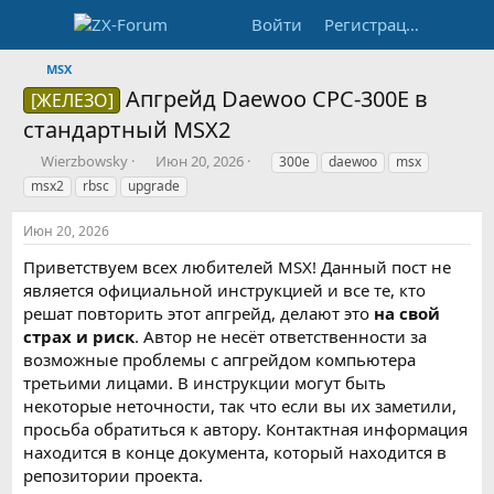
Войти
Регистрация
MSX
Апгрейд Daewoo CPC-300E в
[ЖЕЛЕЗО]
стандартный MSX2
А
Д
Т
Wierzbowsky
Июн 20, 2026
300e
daewoo
msx
в
а
е
msx2
rbsc
upgrade
т
т
г
о
а
и
Июн 20, 2026
р
н
т
а
Приветствуем всех любителей MSX! Данный пост не
е
ч
является официальной инструкцией и все те, кто
м
а
решат повторить этот апгрейд, делают это
на свой
ы
л
страх и риск
. Автор не несёт ответственности за
а
возможные проблемы с апгрейдом компьютера
третьими лицами. В инструкции могут быть
некоторые неточности, так что если вы их заметили,
просьба обратиться к автору. Контактная информация
находится в конце документа, который находится в
репозитории проекта.