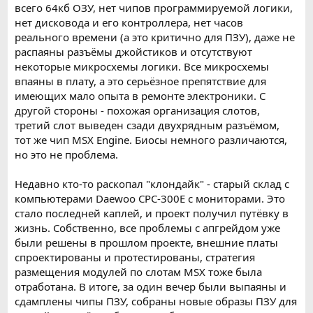
всего 64кб ОЗУ, нет чипов программируемой логики,
нет дисковода и его контроллера, нет часов
реального времени (а это критично для ПЗУ), даже не
распаяны разъёмы джойстиков и отсутствуют
некоторые микросхемы логики. Все микросхемы
впаяны в плату, а это серьёзное препятствие для
имеющих мало опыта в ремонте электроники. С
другой стороны - похожая организация слотов,
третий слот выведен сзади двухрядным разъёмом,
тот же чип MSX Engine. Биосы немного различаются,
но это не проблема.
Недавно кто-то раскопал "клондайк" - старый склад с
компьютерами Daewoo CPC-300E с мониторами. Это
стало последней каплей, и проект получил путёвку в
жизнь. Собственно, все проблемы с апгрейдом уже
были решены в прошлом проекте, внешние платы
спроектированы и протестированы, стратегия
размещения модулей по слотам MSX тоже была
отработана. В итоге, за один вечер были выпаяны и
сдамплены чипы ПЗУ, собраны новые образы ПЗУ для