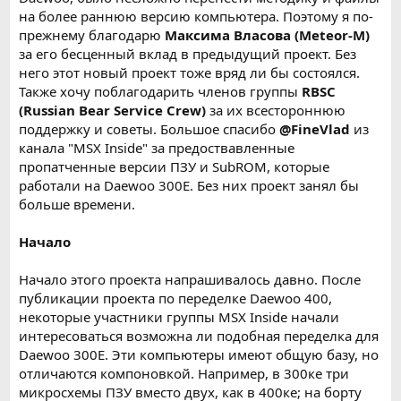
на более раннюю версию компьютера. Поэтому я по-
прежнему благодарю
Максима Власова (Meteor-M)
за его бесценный вклад в предыдущий проект. Без
него этот новый проект тоже вряд ли бы состоялся.
Также хочу поблагодарить членов группы
RBSC
(Russian Bear Service Crew)
за их всестороннюю
поддержку и советы. Большое спасибо
@FineVlad
из
канала "MSX Inside" за предоствавленные
пропатченные версии ПЗУ и SubROM, которые
работали на Daewoo 300E. Без них проект занял бы
больше времени.
Начало
Начало этого проекта напрашивалось давно. После
публикации проекта по переделке Daewoo 400,
некоторые участники группы MSX Inside начали
интересоваться возможна ли подобная переделка для
Daewoo 300E. Эти компьютеры имеют общую базу, но
отличаются компоновкой. Например, в 300ке три
микросхемы ПЗУ вместо двух, как в 400ке; на борту