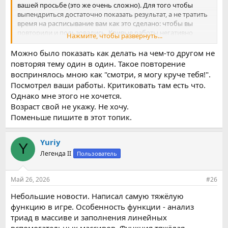
вашей просьбе (это же очень сложно). Для того чтобы
выпендриться достаточно показать результат, а не тратить
время на расписывание вам как это сделано: чтобы вы
повторили и пользовались. Кривые работы негативно
Нажмите, чтобы развернуть...
сказываются на отношении к платформе в целом, снаружи.
Можно было показать как делать на чем-то другом не
Выбирайте любую мою
отсюда
и критикуйте.
повторяя тему один в один. Такое повторение
воспринялось мною как "смотри, я могу круче тебя!".
47. Так вам сколько?
Посмотрел ваши работы. Критиковать там есть что.
Однако мне этого не хочется.
Возраст свой не укажу. Не хочу.
Поменьше пишите в этот топик.
Yuriy
Y
Легенда II
Пользователь
Май 26, 2026
#26
Небольшие новости. Написал самую тяжёлую
функцию в игре. Особенность функции - анализ
триад в массиве и заполнения линейных