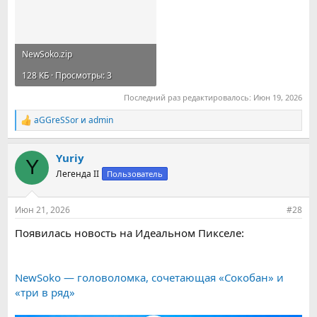
NewSoko.zip
128 КБ · Просмотры: 3
Последний раз редактировалось:
Июн 19, 2026
aGGreSSor
и
admin
Р
е
а
Yuriy
к
Y
ц
Легенда II
Пользователь
и
и
:
Июн 21, 2026
#28
Появилась новость на Идеальном Пикселе:
NewSoko — головоломка, сочетающая «Сокобан» и
«три в ряд»