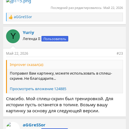
Последний раз редактировалось:
Май 22, 2026
aGGreSSor
Р
е
а
Yuriy
к
Y
ц
Легенда II
Пользователь
и
и
:
Май 22, 2026
#23
Improver сказал(а):
Поправил Вам картинку, можете использовать в сплеш-
скрине. Не благодарите...
Просмотреть вложение 124885
Спасибо. Мой сплеш-скрин был тренировкой. Для
истории пусть останется в топике. Возьму вашу
картинку за основу для следующей версии.
aGGreSSor