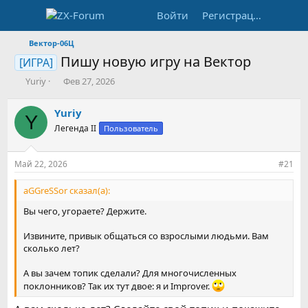
Войти
Регистрация
Вектор-06Ц
Пишу новую игру на Вектор
[ИГРА]
А
Д
Yuriy
Фев 27, 2026
в
а
т
т
Yuriy
Y
о
а
Легенда II
Пользователь
р
н
т
а
е
ч
Май 22, 2026
#21
м
а
ы
л
aGGreSSor сказал(а):
а
Вы чего, угораете? Держите.
Извините, привык общаться со взрослыми людьми. Вам
сколько лет?
А вы зачем топик сделали? Для многочисленных
поклонников? Так их тут двое: я и Improver.