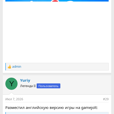
admin
Р
е
а
Yuriy
к
Y
ц
Легенда II
Пользователь
и
и
:
Июл 7, 2026
#29
Разместил английскую версию игры на gamejolt: