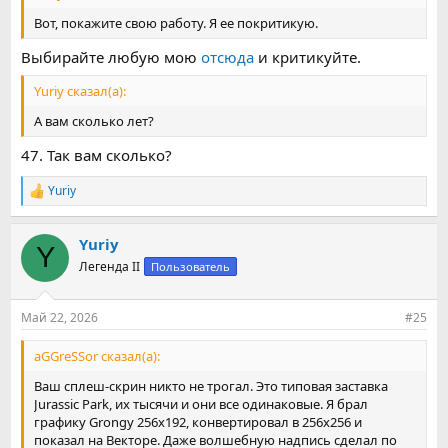
Вот, покажите свою работу. Я ее покритикую.
Выбирайте любую мою
отсюда
и критикуйте.
Yuriy сказал(а):
А вам сколько лет?
47. Так вам сколько?
Yuriy
Р
е
а
Yuriy
к
Y
ц
Легенда II
Пользователь
и
и
:
Май 22, 2026
#25
aGGreSSor сказал(а):
Ваш сплеш-скрин никто не трогал. Это типовая заставка
Jurassic Park, их тысячи и они все одинаковые. Я брал
графику Grongy 256x192, конвертировал в 256x256 и
показал на Векторе. Даже волшебную надпись сделал по